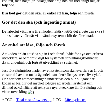
kontext, men några grundläggande drag hos bra kod enligt mig är
följande.
Bra kod gör det den ska, är enkel att läsa, följa och förstå.
Gör det den ska (och ingenting annat)
Det absolut viktigaste är att koden faktiskt utför det arbete den ska så
att resultatet vi får när vi använder systemet blir det förväntade.
Är enkel att läsa, följa och förstå.
Att koden är lätt att sätta sig in i och förstå, både för nya och erfarna
utvecklare, är oerhört viktigt för systemets förvaltningskostnader,
d.v.s. underhåll och fortsatt utveckling av systemet.
Just förvaltningskostnaden av ett system som ska leva flera år är ofta
en stor del av den totala ägandekostnaden* för systemets livscykel.
Och förutom att förvaltningen underlättas och blir billigare när
koden är bra blir det mycket roligare att arbeta i systemet och
därmed också lättare att rekrytera nya utvecklare till förvaltning och
vidareutveckling
* TCO –
Total cost of ownership
, LCC –
Life cycle cost