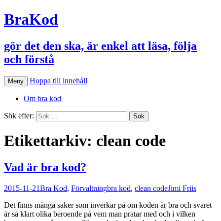
BraKod
gör det den ska, är enkel att läsa, följa
och förstå
Hoppa till innehåll
Meny
Om bra kod
Sök efter:
Etikettarkiv: clean code
Vad är bra kod?
2015-11-21
Bra Kod
,
Förvaltning
bra kod
,
clean code
Jimi Friis
Det finns många saker som inverkar på om koden är bra och svaret
är så klart olika beroende på vem man pratar med och i vilken